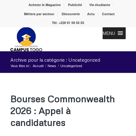
Acheter le Magazine
Publicité
Vie étudiante
Métiers par secteur
Découverte
Actu
Contact
Tél: +228 91 59 55 55
MENU
Archive pour la catégorie : Uncategorized
Vous êtes ici :
Accueil
/
News
/
Uncategorized
Bourses Commonwealth
2026 : Appel à
candidatures