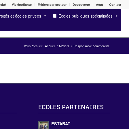
cité
Vie étudiante
Métiers par secteur
Découverte
Actu
Contact
sités et écoles privées
Ecoles publiques spécialisées
Vous êtes ici :
Accueil
/
Métiers
/
Responsable commercial
ECOLES PARTENAIRES
s
ESTABAT