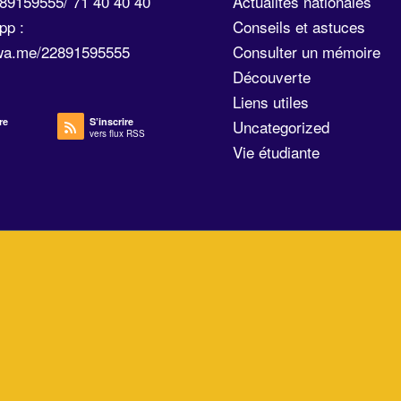
289159555/ 71 40 40 40
Actualités nationales
pp :
Conseils et astuces
/wa.me/22891595555
Consulter un mémoire
Découverte
Liens utiles
re
S’inscrire
Uncategorized
vers flux RSS
Vie étudiante