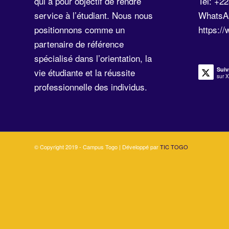
qui a pour objectif de rendre
Tel: +2
service à l’étudiant. Nous nous
WhatsA
positionnons comme un
https:/
partenaire de référence
spécialisé dans l’orientation, la
Suiv
vie étudiante et la réussite
sur X
professionnelle des individus.
© Copyright 2019 - Campus Togo | Développé par
TIC TOGO