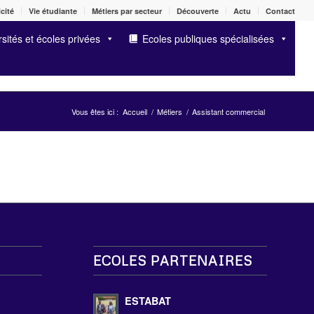
cité
Vie étudiante
Métiers par secteur
Découverte
Actu
Contact
sités et écoles privées
Ecoles publiques spécialisées
Vous êtes ici :
Accueil
/
Métiers
/
Assistant commercial
ECOLES PARTENAIRES
s
ESTABAT