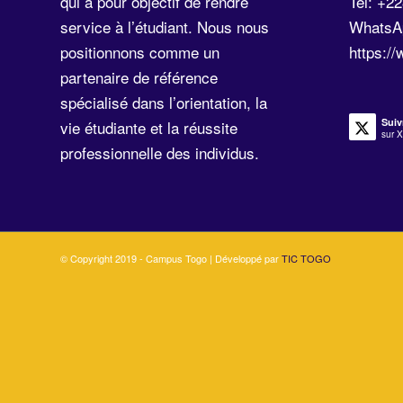
qui a pour objectif de rendre
Tel: +2
service à l’étudiant. Nous nous
WhatsA
positionnons comme un
https:/
partenaire de référence
spécialisé dans l’orientation, la
Suiv
vie étudiante et la réussite
sur X
professionnelle des individus.
© Copyright 2019 - Campus Togo | Développé par
TIC TOGO