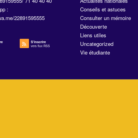
289159555/ 71 40 40 40
Actualités nationales
pp :
Conseils et astuces
/wa.me/22891595555
Consulter un mémoire
Découverte
Liens utiles
re
S’inscrire
Uncategorized
vers flux RSS
Vie étudiante