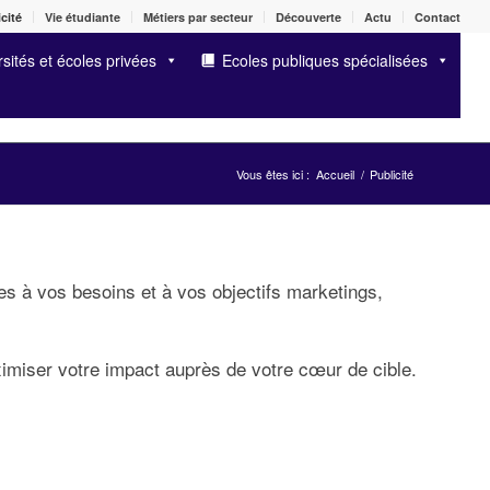
cité
Vie étudiante
Métiers par secteur
Découverte
Actu
Contact
sités et écoles privées
Ecoles publiques spécialisées
Vous êtes ici :
Accueil
/
Publicité
es à vos besoins et à vos objectifs marketings,
imiser votre impact auprès de votre cœur de cible.