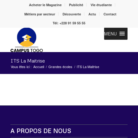
Acheter le Magazine
Publicité
Vie étudiante
Métiers par secteur
Découverte
Actu
Contact
Tél: +228 91 59 55 55
MENU
ITS La Maitrise
Vous êtes ici :
Accueil
/
Grandes écoles
/
ITS La Maitrise
A PROPOS DE NOUS