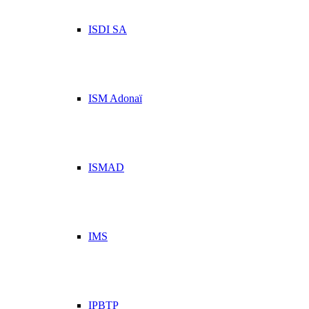
ISDI SA
ISM Adonaï
ISMAD
IMS
IPBTP