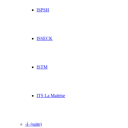
ISPSH
ISSECK
ISTM
ITS La Maitrise
-I- (suite)