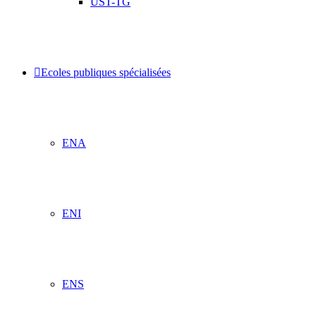
UST-TG
Ecoles publiques spécialisées
ENA
ENI
ENS