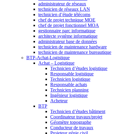
administrateur de réseaux
technicien de réseaux LAN
technicien d’étude télécoms
chef de projet technique MOE
chef de projet fonctionnel MOA
gestionnaire parc informatique
architecte système informatique
administrateur base de données
technicien de maintenance hardware
technicien de maintenance bureautique
BTP-Achat-Logistique
Achat – Logistique
Technicien d’études logistique
Responsable logistique
Technicien logistique
Responsable achats
Technicien planning
Ingénieur logistique
Acheteur
BTP
Technicien d’études bâtiment
Coordinateur travaux/projet
Géomètre topographe
Conducteur de travaux
Projeteur génie civil