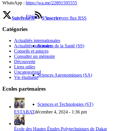
WhatsApp :
https://wa.me/22891595555
Filières
Suivre
sur X
S’inscrire
vers flux RSS
Catégories
Actualités internationales
Sciences de la Santé (SS)
Actualités nationales
Conseils et astuces
Consulter un mémoire
Découverte
Liens utiles
Uncategorized
Sciences Agronomiques (SA)
Vie étudiante
Ecoles partenaires
Sciences et Technologies (ST)
ESTABAT
décembre 4, 2024 - 1:36 pm
École des Hautes Études Polytechniques de Dakar