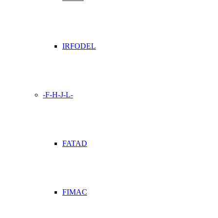
IRFODEL
-F-H-J-L-
FATAD
FIMAC