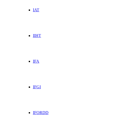
IAT
IIHT
IFA
IFGI
IFORDD