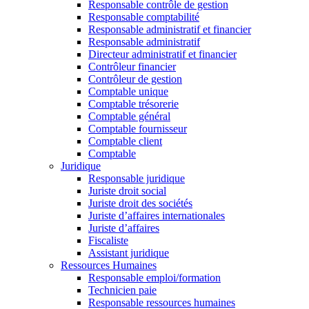
Responsable contrôle de gestion
Responsable comptabilité
Responsable administratif et financier
Responsable administratif
Directeur administratif et financier
Contrôleur financier
Contrôleur de gestion
Comptable unique
Comptable trésorerie
Comptable général
Comptable fournisseur
Comptable client
Comptable
Juridique
Responsable juridique
Juriste droit social
Juriste droit des sociétés
Juriste d’affaires internationales
Juriste d’affaires
Fiscaliste
Assistant juridique
Ressources Humaines
Responsable emploi/formation
Technicien paie
Responsable ressources humaines