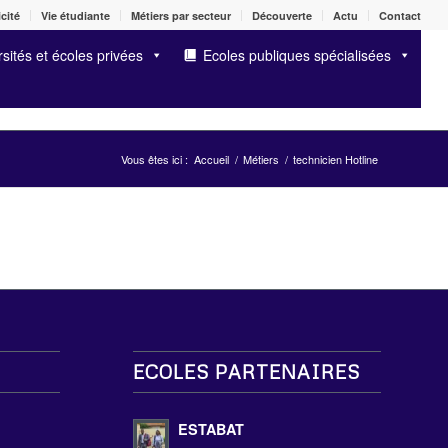
cité
Vie étudiante
Métiers par secteur
Découverte
Actu
Contact
sités et écoles privées
Ecoles publiques spécialisées
Vous êtes ici :
Accueil
/
Métiers
/
technicien Hotline
ECOLES PARTENAIRES
s
ESTABAT