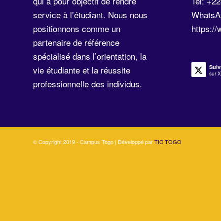
qui a pour objectif de rendre
Tel: +2
service à l’étudiant. Nous nous
WhatsA
positionnons comme un
https:/
partenaire de référence
spécialisé dans l’orientation, la
Suiv
vie étudiante et la réussite
sur X
professionnelle des individus.
© Copyright 2019 - Campus Togo | Développé par
TIC TOGO