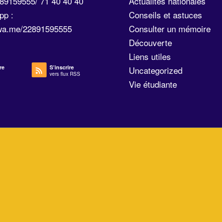
289159555/ 71 40 40 40
Actualités nationales
pp :
Conseils et astuces
/wa.me/22891595555
Consulter un mémoire
Découverte
Liens utiles
re
S’inscrire
Uncategorized
vers flux RSS
Vie étudiante