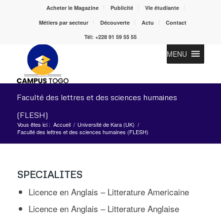
Acheter le Magazine
Publicité
Vie étudiante
Métiers par secteur
Découverte
Actu
Contact
Tél: +228 91 59 55 55
MENU
Faculté des lettres et des sciences humaines
(FLESH)
Vous êtes ici :
Accueil
/
Université de Kara (UK)
/
Faculté des lettres et des sciences humaines (FLESH)
SPECIALITES
Licence en Anglais – Litterature Americaine
Licence en Anglais – Litterature Anglaise