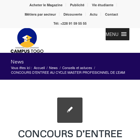
Acheter le Magazine
Publicité
Vie étudiante
Métiers par secteur
Découverte
Actu
Contact
Tél: +228 91 59 55 55
MENU
News
Vous êtes ici :
Accueil
/
News
/
Conseils et astuces
/
CONCOURS D’ENTREE AU CYCLE MASTER PROFESIONNEL DE L’EAM
CONCOURS D’ENTREE