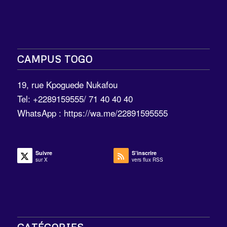
CAMPUS TOGO
19, rue Kpoguede Nukafou
Tel: +2289159555/ 71 40 40 40
WhatsApp :
https://wa.me/22891595555
Suivre
S’inscrire
sur X
vers flux RSS