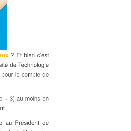
aux
? Et bien c’est
sité de Technologie
e pour le compte de
ac + 3) au moins en
nt.
e au Président de