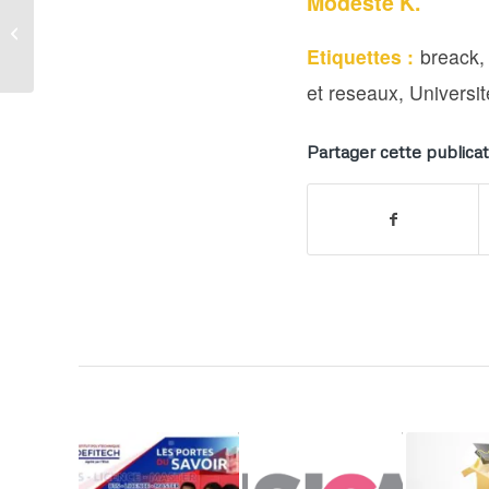
Modeste K.
JICA : Trois Togolais
retenus !
Etiquettes :
breack
et reseaux
,
Universi
Partager cette publicat