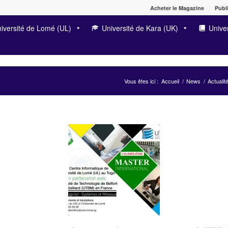
Acheter le Magazine
Publi
iversité de Lomé (UL)
Université de Kara (UK)
Univer
Vous êtes ici :
Accueil
/
News
/
Actualit