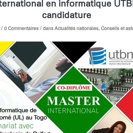
ternational en informatique UT
candidature
/
/
0 Commentaires
dans
Actualités nationales
,
Conseils et as