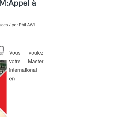
BM:Appel à
/
tuces
par
Phil AWI
Vous voulez
votre Master
international
en