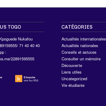
US TOGO
CATÉGORIES
 Kpoguede Nukafou
Actualités internationale
289159555/ 71 40 40 40
Actualités nationales
pp :
Conseils et astuces
/wa.me/22891595555
Consulter un mémoire
Découverte
Liens utiles
re
S’inscrire
Uncategorized
vers flux RSS
Vie étudiante