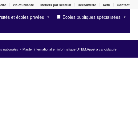
cité
Vie étudiante
Métiers par secteur
Découverte
Actu
Contact
sités et écoles privées
Ecoles publiques spécialisées
és nationales
/
Master international en informatique UTBM:Appel à candidature