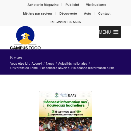
Acheter le Magazine
Publicité
Vie étudiante
Métiers par secteur
Découverte
Actu
Contact
Tél: +228 91 59 55 55
MENU
News
Vous êtes ici :
Accueil
/
News
/
Actualités nationales
/
Université de Lomé : L’essentiel à savoir sur la séance d’information à l’int...