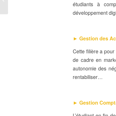
étudiants à comp
Universités qui forment
dans...
développement digi
► Gestion des Ac
Cette filière a pou
de cadre en marke
autonomie des négoc
rentabiliser…
► Gestion Compta
L’étudiant en fin d