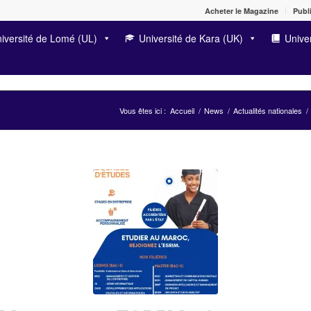
Acheter le Magazine
Publi
iversité de Lomé (UL)
Université de Kara (UK)
Univer
Vous êtes ici :
Accueil
/
News
/
Actualités nationales
/