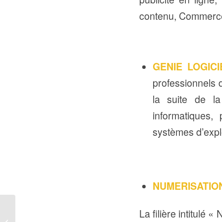
contenu, Commerce
GENIE LOGICI
professionnels 
la suite de l
informatiques
systèmes d’expl
NUMERISATION
Enseignement supérieur
La filière intitulé «
: A la découverte des