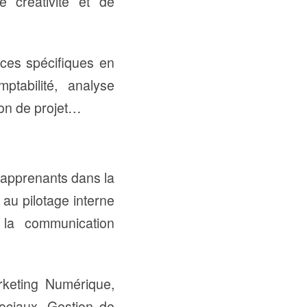
de créativité et de
ences spécifiques en
tabilité, analyse
ion de projet…
les apprenants dans la
 au pilotage interne
 la communication
rketing Numérique,
ociaux, Gestion de