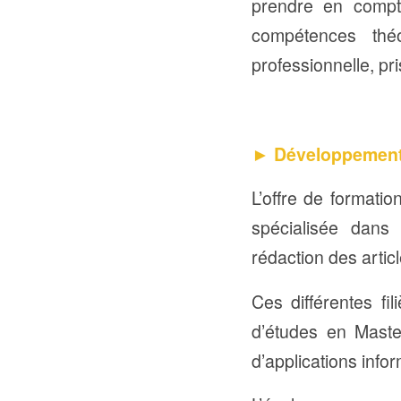
prendre en compt
compétences théor
professionnelle, pr
► Développement d
L’offre de formatio
spécialisée dans 
rédaction des arti
Ces différentes fi
d’études en Maste
d’applications info