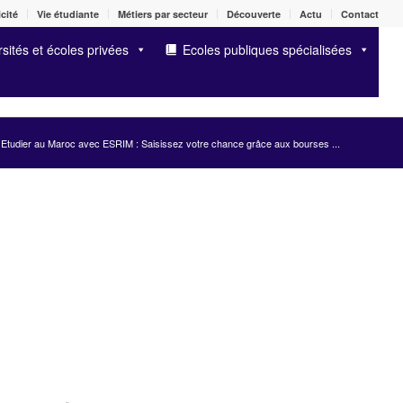
cité
Vie étudiante
Métiers par secteur
Découverte
Actu
Contact
sités et écoles privées
Ecoles publiques spécialisées
Etudier au Maroc avec ESRIM : Saisissez votre chance grâce aux bourses ...