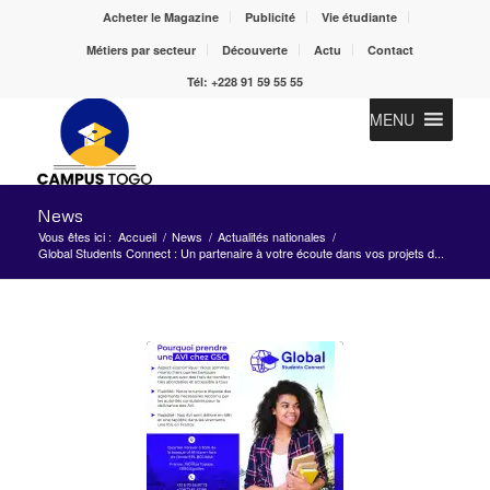
Acheter le Magazine
Publicité
Vie étudiante
Métiers par secteur
Découverte
Actu
Contact
Tél: +228 91 59 55 55
MENU
News
Vous êtes ici :
Accueil
/
News
/
Actualités nationales
/
Global Students Connect : Un partenaire à votre écoute dans vos projets d...