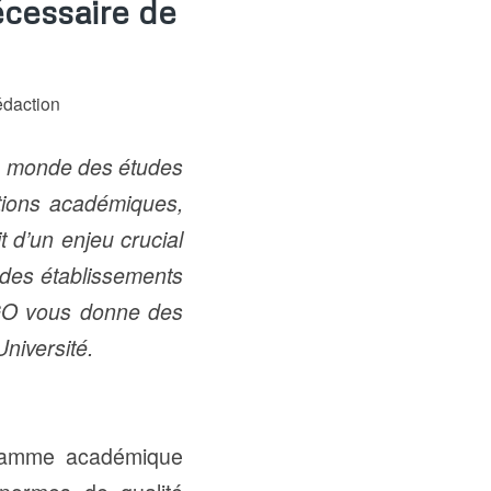
écessaire de
daction
 le monde des études
utions académiques,
t d’un enjeu crucial
é des établissements
TOGO vous donne des
Université.
gramme académique