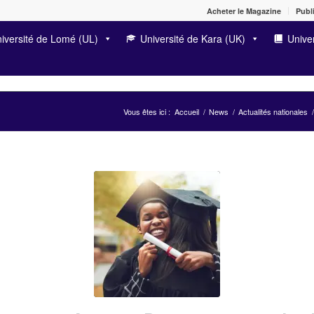
Acheter le Magazine
Publi
iversité de Lomé (UL)
Université de Kara (UK)
Univer
Vous êtes ici :
Accueil
/
News
/
Actualités nationales
/