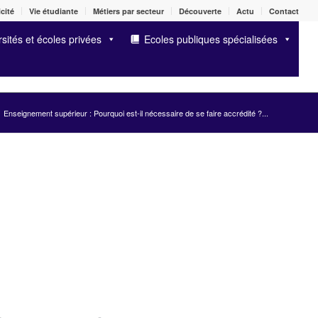
cité
Vie étudiante
Métiers par secteur
Découverte
Actu
Contact
sités et écoles privées
Ecoles publiques spécialisées
Enseignement supérieur : Pourquoi est-il nécessaire de se faire accrédité ?...