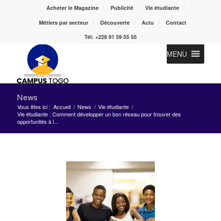
Acheter le Magazine
Publicité
Vie étudiante
Métiers par secteur
Découverte
Actu
Contact
Tél: +228 91 59 55 55
MENU
News
Vous êtes ici :
Accueil
/
News
/
Vie étudiante
/
Vie étudiante : Comment développer un bon réseau pour trouver des
opportunités à l...