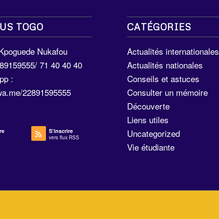
US TOGO
CATÉGORIES
 Kpoguede Nukafou
Actualités internationale
289159555/ 71 40 40 40
Actualités nationales
pp :
Conseils et astuces
/wa.me/22891595555
Consulter un mémoire
Découverte
Liens utiles
re
S’inscrire
Uncategorized
vers flux RSS
Vie étudiante