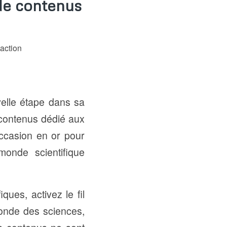
 de contenus
action
velle étape dans sa
e contenus dédié aux
ccasion en or pour
onde scientifique
ques, activez le fil
monde des sciences,