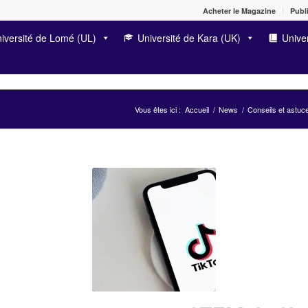
Acheter le Magazine
Publi
iversité de Lomé (UL)
Université de Kara (UK)
Univer
Vous êtes ici :
Accueil
/
News
/
Conseils et astuc