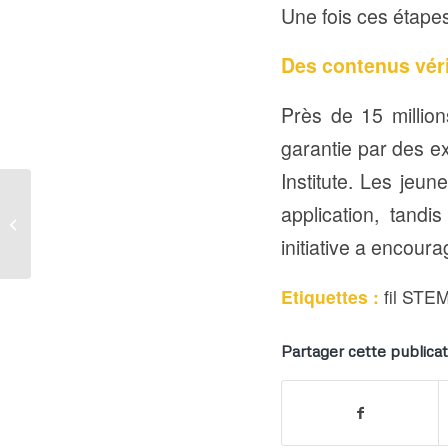
Une fois ces étapes
Des contenus véri
Près de 15 million
garantie par des e
Institute. Les jeu
4ᵉ Salon de l’Éducation
application, tandi
: Le Togo et l’Inde
renforcent leurs liens
initiative a encour
�...
Etiquettes :
fil STE
Partager cette publicat