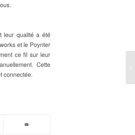
vous.
 leur qualité a été
works et le Poynter
ent ce fil sur leur
manuellement. Cette
et connectée.