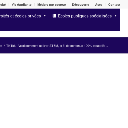
cité
Vie étudiante
Métiers par secteur
Découverte
Actu
Contact
sités et écoles privées
Ecoles publiques spécialisées
es
/
TikTok : Voici comment activer STEM, le fil de contenus 100% éducatifs...