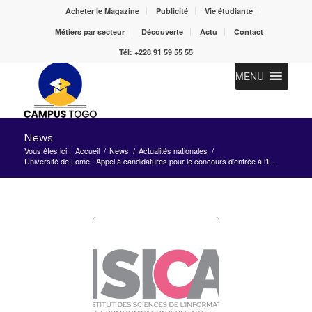
Acheter le Magazine
Publicité
Vie étudiante
Métiers par secteur
Découverte
Actu
Contact
Tél: +228 91 59 55 55
MENU
News
Vous êtes ici :
Accueil
/
News
/
Actualités nationales
/
Université de Lomé : Appel à candidatures pour le concours d’entrée à l’I...