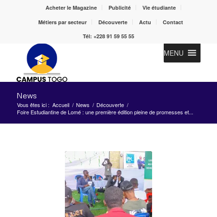
Acheter le Magazine
Publicité
Vie étudiante
Métiers par secteur
Découverte
Actu
Contact
Tél: +228 91 59 55 55
MENU
News
Vous êtes ici :
Accueil
/
News
/
Découverte
/
Foire Estudiantine de Lomé : une première édition pleine de promesses et...