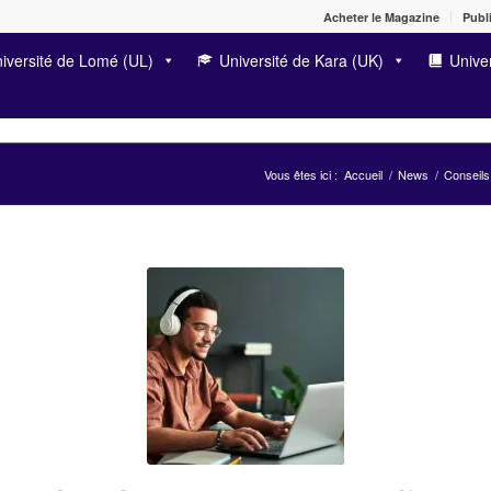
Acheter le Magazine
Publi
iversité de Lomé (UL)
Université de Kara (UK)
Univer
Vous êtes ici :
Accueil
/
News
/
Conseils