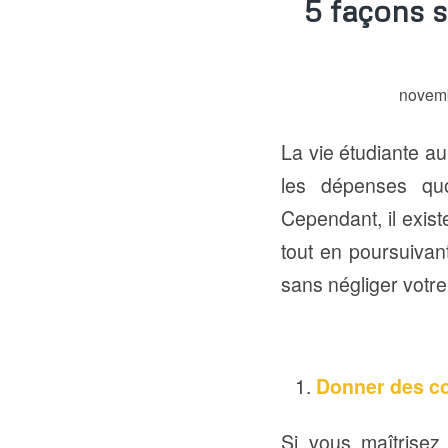
5 façons 
novemb
La vie étudiante au 
les dépenses quo
Cependant, il exist
tout en poursuivan
sans négliger votr
Donner des co
Si vous maîtrisez 