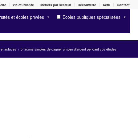
cité
Vie étudiante
Métiers par secteur
Découverte
Actu
Contact
sités et écoles privées
Ecoles publiques spécialisées
 et astuces
/
5 façons simples de gagner un peu d’argent pendant vos études