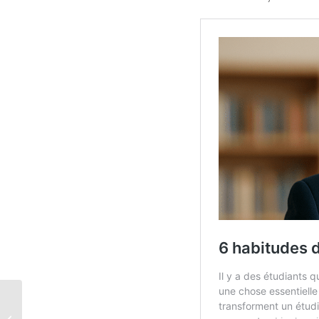
Cher étudiant, voici ce
qu’il faut faire lorsque tu