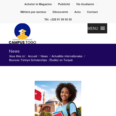
Acheter le Magazine
Publicité
Vie étudiante
Métiers par secteur
Découverte
Actu
Contact
Tél: +228 91 59 55 55
MENU
News
Vous êtes ici :
Accueil
/
News
/
Actualités internationales
/
Bourses Türkiye Scholarships : Étudiez en Turquie