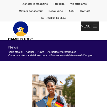
Acheter le Magazine
Publicité
Vie étudiante
Métiers par secteur
Découverte
Actu
Contact
Tél: +228 91 59 55 55
MENU
News
Vous êtes ici :
Accueil
/
News
/
Actualités internationales
/
Ouverture des candidatures pour la Bourse Konrad-Adenauer-Stiftung en ...