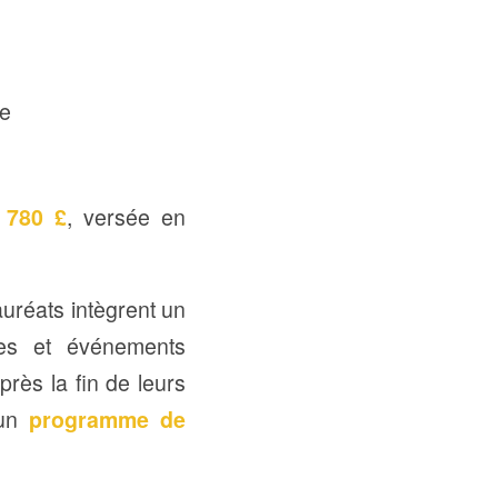
e
2 780 £
, versée en
lauréats intègrent un
res et événements
rès la fin de leurs
 un
programme de