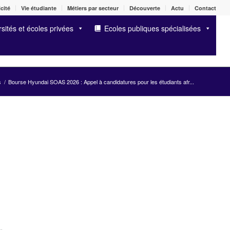
cité
Vie étudiante
Métiers par secteur
Découverte
Actu
Contact
sités et écoles privées
Ecoles publiques spécialisées
s
/
Bourse Hyundai SOAS 2026 : Appel à candidatures pour les étudiants afr...