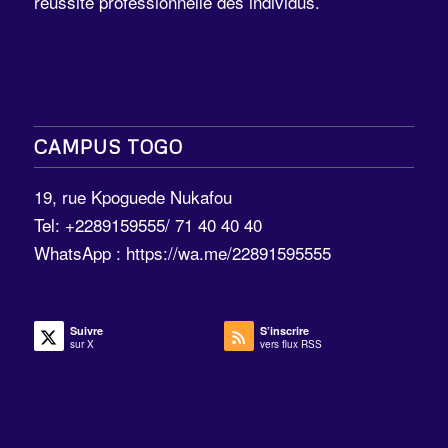
réussite professionnelle des individus.
CAMPUS TOGO
19, rue Kpoguede Nukafou
Tel: +2289159555/ 71 40 40 40
WhatsApp :
https://wa.me/22891595555
Suivre
S’inscrire
sur X
vers flux RSS