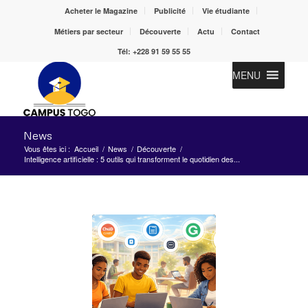
Acheter le Magazine
Publicité
Vie étudiante
Métiers par secteur
Découverte
Actu
Contact
Tél: +228 91 59 55 55
MENU
News
Vous êtes ici :
Accueil
/
News
/
Découverte
/
Intelligence artificielle : 5 outils qui transforment le quotidien des...