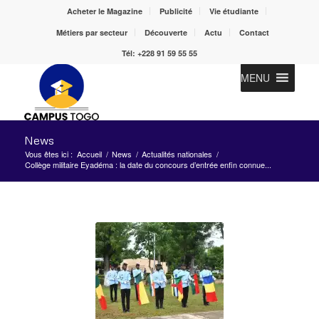
Acheter le Magazine
Publicité
Vie étudiante
Métiers par secteur
Découverte
Actu
Contact
Tél: +228 91 59 55 55
MENU
News
Vous êtes ici :
Accueil
/
News
/
Actualités nationales
/
Collège militaire Eyadéma : la date du concours d’entrée enfin connue...