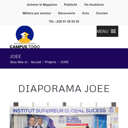
Acheter le Magazine
Publicité
Vie étudiante
Métiers par secteur
Découverte
Actu
Contact
Tél: +228 91 59 55 55
MENU
JOEE
Vous êtes ici :
Accueil
/
Projects
/
JOEE
DIAPORAMA JOEE