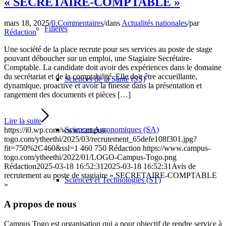
« SECRETAIRE-COMPTABLE »
mars 18, 2025
/
0 Commentaires
/
dans
Actualités nationales
/
par
Filières
Rédaction
Une société de la place recrute pour ses services au poste de stage
pouvant déboucher sur un emploi, une Stagiaire Secrétaire-
Comptable. La candidate doit avoir des expériences dans le domaine
du secrétariat et de la comptabilité. Elle doit être accueillante,
Sciences de la Santé (SS)
dynamique, proactive et avoir la finesse dans la présentation et
rangement des documents et pièces […]
Lire la suite
Sciences Agronomiques (SA)
https://i0.wp.com/www.campus-
togo.com/ytheethi/2025/03/recrutement_65defe108f301.jpg?
fit=750%2C460&ssl=1
460
750
Rédaction
https://www.campus-
togo.com/ytheethi/2022/01/LOGO-Campus-Togo.png
Rédaction
2025-03-18 16:52:31
2025-03-18 16:52:31
Avis de
recrutement au poste de stagiaire « SECRETAIRE-COMPTABLE
Sciences et Technologies (ST)
»
A propos de nous
Campus Togo est organisation qui a pour objectif de rendre service à