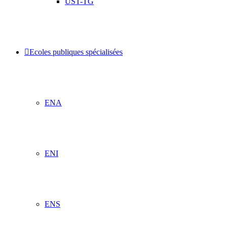
UST-TG
Ecoles publiques spécialisées
ENA
ENI
ENS