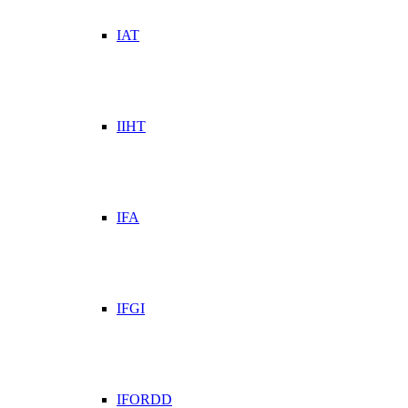
IAT
IIHT
IFA
IFGI
IFORDD