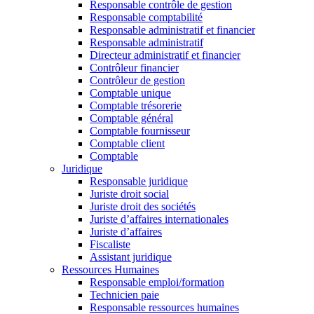
Responsable contrôle de gestion
Responsable comptabilité
Responsable administratif et financier
Responsable administratif
Directeur administratif et financier
Contrôleur financier
Contrôleur de gestion
Comptable unique
Comptable trésorerie
Comptable général
Comptable fournisseur
Comptable client
Comptable
Juridique
Responsable juridique
Juriste droit social
Juriste droit des sociétés
Juriste d’affaires internationales
Juriste d’affaires
Fiscaliste
Assistant juridique
Ressources Humaines
Responsable emploi/formation
Technicien paie
Responsable ressources humaines