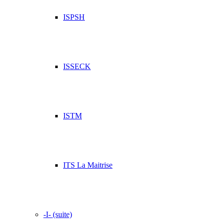
ISPSH
ISSECK
ISTM
ITS La Maitrise
-I- (suite)