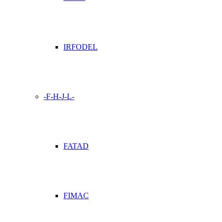
IRFODEL
-F-H-J-L-
FATAD
FIMAC