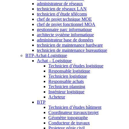
administrateur de réseaux
technicien de réseaux LAN
technicien d’étude télécoms
chef de projet technique MOE
chef de projet fonctionnel MOA
gestionnaire parc informatique
architecte système informatique
administrateur base de données
technicien de maintenance hardware
technicien de maintenance bureautique
BTP-Achat-Logistique
Achat – Logistique
Technicien d’études logistique
Responsable logistique
Technicien logistique
Responsable achats
Technicien planning
Ingénieur logistique
Acheteur
BTP
Technicien d’études bâtiment
Coordinateur travaux/projet
Géomètre topographe
Conducteur de travaux
Projeteur génie civil