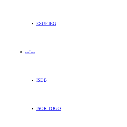
ESUP IEG
---I---
ISDB
ISOR TOGO