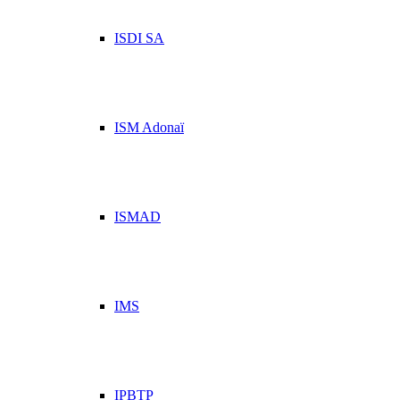
ISDI SA
ISM Adonaï
ISMAD
IMS
IPBTP