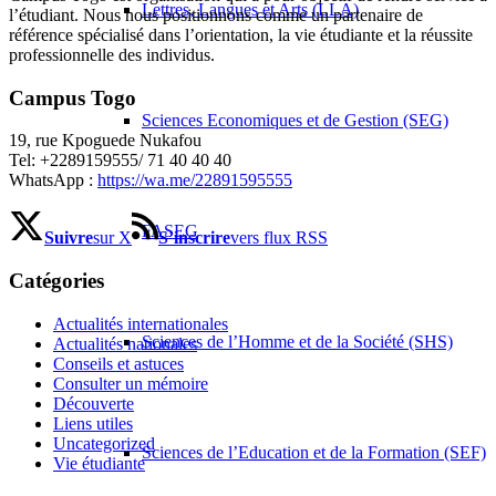
Lettres, Langues et Arts (LLA)
l’étudiant. Nous nous positionnons comme un partenaire de
référence spécialisé dans l’orientation, la vie étudiante et la réussite
professionnelle des individus.
Campus Togo
Sciences Economiques et de Gestion (SEG)
19, rue Kpoguede Nukafou
Tel: +2289159555/ 71 40 40 40
WhatsApp :
https://wa.me/22891595555
FASEG
Suivre
sur X
S’inscrire
vers flux RSS
Catégories
Actualités internationales
Sciences de l’Homme et de la Société (SHS)
Actualités nationales
Conseils et astuces
Consulter un mémoire
Découverte
Liens utiles
Uncategorized
Sciences de l’Education et de la Formation (SEF)
Vie étudiante