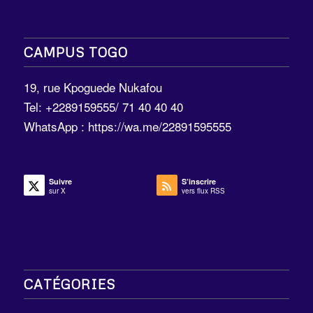
CAMPUS TOGO
19, rue Kpoguede Nukafou
Tel: +2289159555/ 71 40 40 40
WhatsApp :
https://wa.me/22891595555
Suivre
S’inscrire
sur X
vers flux RSS
CATÉGORIES