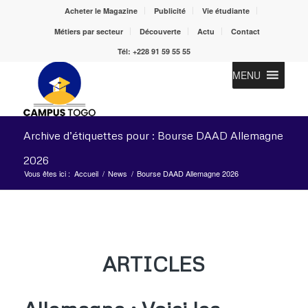
Acheter le Magazine
Publicité
Vie étudiante
Métiers par secteur
Découverte
Actu
Contact
Tél: +228 91 59 55 55
MENU
Archive d’étiquettes pour : Bourse DAAD Allemagne
2026
Vous êtes ici :
Accueil
/
News
/
Bourse DAAD Allemagne 2026
ARTICLES