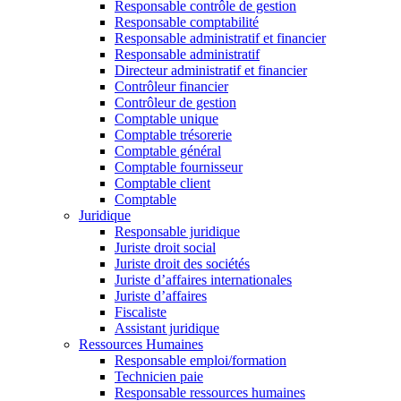
Responsable contrôle de gestion
Responsable comptabilité
Responsable administratif et financier
Responsable administratif
Directeur administratif et financier
Contrôleur financier
Contrôleur de gestion
Comptable unique
Comptable trésorerie
Comptable général
Comptable fournisseur
Comptable client
Comptable
Juridique
Responsable juridique
Juriste droit social
Juriste droit des sociétés
Juriste d’affaires internationales
Juriste d’affaires
Fiscaliste
Assistant juridique
Ressources Humaines
Responsable emploi/formation
Technicien paie
Responsable ressources humaines