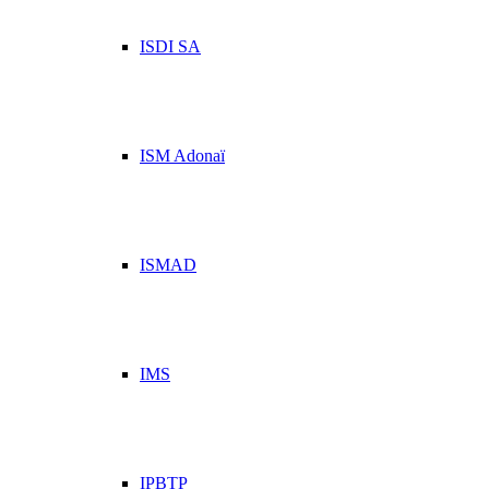
ISDI SA
ISM Adonaï
ISMAD
IMS
IPBTP