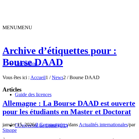
MENU
MENU
Archive d’étiquettes pour :
Bourse DAAD
Orientation
Vous êtes ici :
Accueil
1
/
News
2
/
Bourse DAAD
Articles
Guide des licences
Allemagne : La Bourse DAAD est ouverte
pour les étudiants en Master et Doctorat
janvier 15, 2026
/
0 Commentaires
/
dans
Actualités internationales
/
par
Université de Lomé (UL)
Sitsope