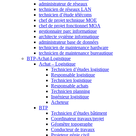
administrateur de réseaux
technicien de réseaux LAN
technicien d’étude télécoms
chef de projet technique MOE
chef de projet fonctionnel MOA
gestionnaire parc informatique
architecte système informatique
administrateur base de données
technicien de maintenance hardware
technicien de maintenance bureautique
BTP-Achat-Logistique
Achat – Logistique
Technicien d’études logistique
Responsable logistique
Technicien logistique
Responsable achats
Technicien planning
Ingénieur logistique
Acheteur
BTP
Technicien d’études bâtiment
Coordinateur travaux/projet
Géomètre topographe
Conducteur de travaux
Projeteur génie civil