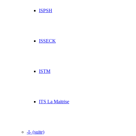
ISPSH
ISSECK
ISTM
ITS La Maitrise
-I- (suite)