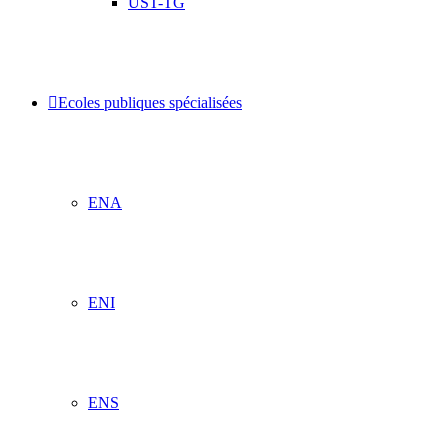
UST-TG
Ecoles publiques spécialisées
ENA
ENI
ENS