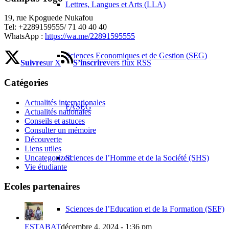
Lettres, Langues et Arts (LLA)
19, rue Kpoguede Nukafou
Tel: +2289159555/ 71 40 40 40
WhatsApp :
https://wa.me/22891595555
Sciences Economiques et de Gestion (SEG)
Suivre
sur X
S’inscrire
vers flux RSS
Catégories
Actualités internationales
FASEG
Actualités nationales
Conseils et astuces
Consulter un mémoire
Découverte
Liens utiles
Uncategorized
Sciences de l’Homme et de la Société (SHS)
Vie étudiante
Ecoles partenaires
Sciences de l’Education et de la Formation (SEF)
ESTABAT
décembre 4, 2024 - 1:36 pm