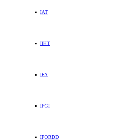
IAT
IIHT
IFA
IFGI
IFORDD