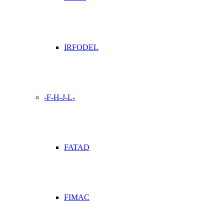
IRFODEL
-F-H-J-L-
FATAD
FIMAC