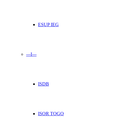
ESUP IEG
---I---
ISDB
ISOR TOGO