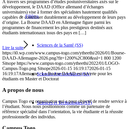
À travers ses programmes d’études postuniversitaires axés sur le
développement, le DAAD (Office allemand d’échanges
universitaires) vise à former des spécialistes hautement qualifiés
Filières
capables de contribuer durablement au développement de leurs pays
d’origine. La Bourse DAAD en Allemagne figure parmi les
programmes de financement les plus prestigieux destinés aux
étudiants internationaux issus des pays en […]
Sciences de la Santé (SS)
Lire la suite
https://i0.wp.com/www.campus-togo.com/ytheethi/2026/01/Bourse-
DAAD-Allemagne-2026.png?fit=1200%2C800&ssl=1
800
1200
Sitsope
https://www.campus-togo.com/ytheethi/2022/01/LOGO-
Campus-Togo.png
Sitsope
2026-01-15 16:19:17
2026-01-15
16:19:17
Allemagne : La Bourse DAAD est ouverte pour les
Sciences Agronomiques (SA)
étudiants en Master et Doctorat
A propos de nous
Campus Togo est organisation qui a pour objectif de rendre service à
Sciences et Technologies (ST)
l’étudiant. Nous nous positionnons comme un partenaire de
référence spécialisé dans l’orientation, la vie étudiante et la réussite
professionnelle des individus.
Campus Togo