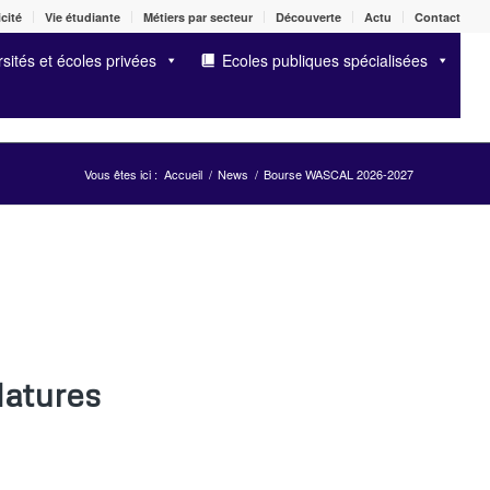
cité
Vie étudiante
Métiers par secteur
Découverte
Actu
Contact
sités et écoles privées
Ecoles publiques spécialisées
Vous êtes ici :
Accueil
/
News
/
Bourse WASCAL 2026-2027
atures