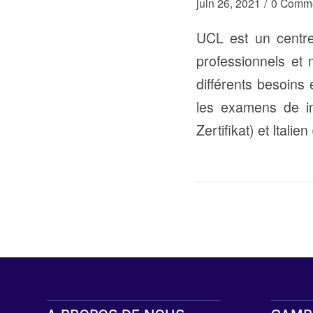
/
juin 26, 2021
0 Comme
UCL est un centre 
professionnels et 
différents besoins
les examens de in
Zertifikat) et Italie