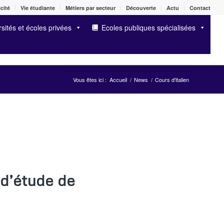
cité
Vie étudiante
Métiers par secteur
Découverte
Actu
Contact
sités et écoles privées
Ecoles publiques spécialisées
Vous êtes ici :
Accueil
/
News
/
Cours d'italien
 d’étude de