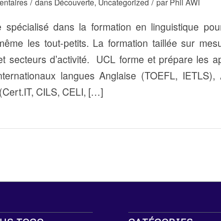
/
/
ntaires
dans
Découverte
,
Uncategorized
par
Phil AWI
spécialisé dans la formation en linguistique pour
même les tout-petits. La formation taillée sur me
 et secteurs d’activité. UCL forme et prépare les 
ternationaux langues Anglaise (TOEFL, IETLS),
n (Cert.IT, CILS, CELI, […]