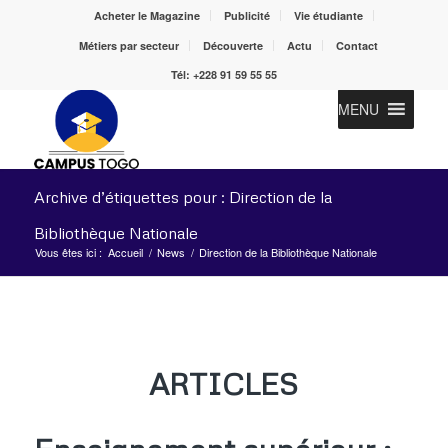
Acheter le Magazine
Publicité
Vie étudiante
Métiers par secteur
Découverte
Actu
Contact
Tél: +228 91 59 55 55
MENU
Archive d’étiquettes pour : Direction de la
Bibliothèque Nationale
Vous êtes ici :
Accueil
/
News
/
Direction de la Bibliothèque Nationale
ARTICLES