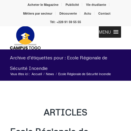
Acheter le Magazine
Publicité
Vie étudiante
Métiers par secteur
Découverte
Actu
Contact
Tél: +228 91 59 55 55
MENU
Archive d’étiquettes pour : Ecole Régionale de
Sécurité Incendie
Vous êtes ici :
Accueil
/
News
/
Ecole Régionale de Sécurité Incendie
ARTICLES