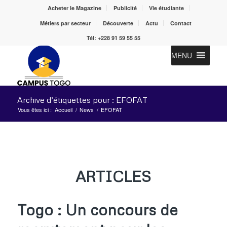
Acheter le Magazine
Publicité
Vie étudiante
Métiers par secteur
Découverte
Actu
Contact
Tél: +228 91 59 55 55
MENU
Archive d’étiquettes pour : EFOFAT
Vous êtes ici :
Accueil
/
News
/
EFOFAT
ARTICLES
Togo : Un concours de