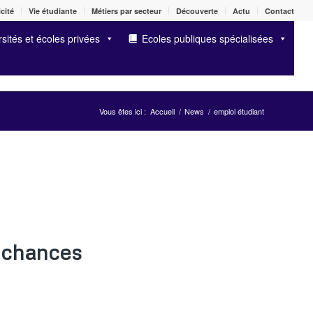
cité
Vie étudiante
Métiers par secteur
Découverte
Actu
Contact
sités et écoles privées
Ecoles publiques spécialisées
Vous êtes ici :
Accueil
/
News
/
emploi étudiant
 chances