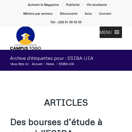
Acheter le Magazine
Publicité
Vie étudiante
Métiers par secteur
Découverte
Actu
Contact
Tél: +228 91 59 55 55
MENU
Archive d’étiquettes pour : ESIBA UIA
Vous êtes ici :
Accueil
/
News
/
ESIBA UIA
ARTICLES
Des bourses d’étude à