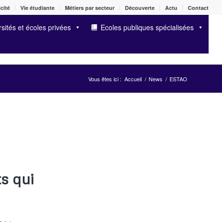
cité
Vie étudiante
Métiers par secteur
Découverte
Actu
Contact
sités et écoles privées
Ecoles publiques spécialisées
Vous êtes ici :
Accueil
/
News
/
ESTAO
s qui