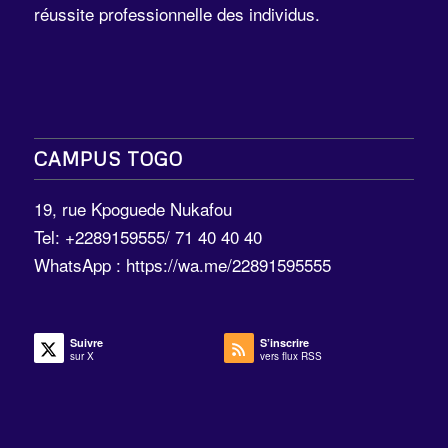
réussite professionnelle des individus.
CAMPUS TOGO
19, rue Kpoguede Nukafou
Tel: +2289159555/ 71 40 40 40
WhatsApp :
https://wa.me/22891595555
Suivre
S’inscrire
sur X
vers flux RSS