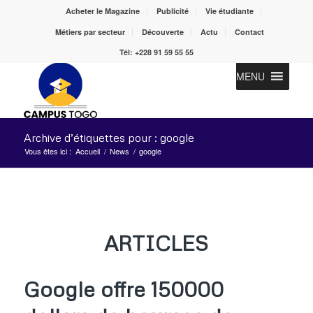
Acheter le Magazine
Publicité
Vie étudiante
Métiers par secteur
Découverte
Actu
Contact
Tél: +228 91 59 55 55
MENU
Archive d’étiquettes pour : google
Vous êtes ici :
Accueil
/
News
/
google
ARTICLES
Google offre 150000