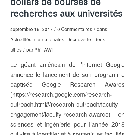
dollars de bourses de
recherches aux universités
/
/
septembre 16, 2017
0 Commentaires
dans
Actualités internationales
,
Découverte
,
Liens
/
utiles
par
Phil AWI
Le géant américain de l’Internet Google
annonce le lancement de son programme
baptisée Google Research Awards
(https://research.google.com/research-
outreach.html#/research-outreach/faculty-
engagement/faculty-research-awards) en
sciences et ingénierie pour l’année 2018
qui vise à identifier et à soutenir les facultés