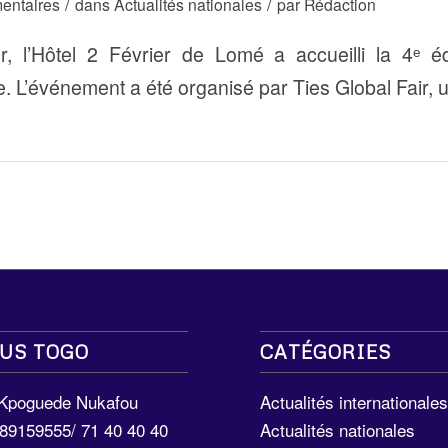
/
/
entaires
dans
Actualités nationales
par
Rédaction
er, l’Hôtel 2 Février de Lomé a accueilli la 4ᵉ é
de. L’événement a été organisé par Ties Global Fair, 
US TOGO
CATÉGORIES
 Kpoguede Nukafou
Actualités internationale
289159555/ 71 40 40 40
Actualités nationales