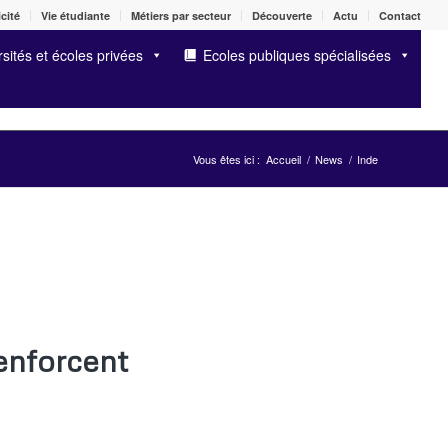
cité
Vie étudiante
Métiers par secteur
Découverte
Actu
Contact
sités et écoles privées
Ecoles publiques spécialisées
Vous êtes ici :
Accueil
/
News
/
Inde
renforcent