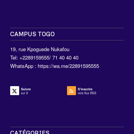
CAMPUS TOGO
19, rue Kpoguede Nukafou
Tel: +2289159555/ 71 40 40 40
WhatsApp :
https://wa.me/22891595555
Suivre
S’inscrire
sur X
vers flux RSS
CATÉGORIES