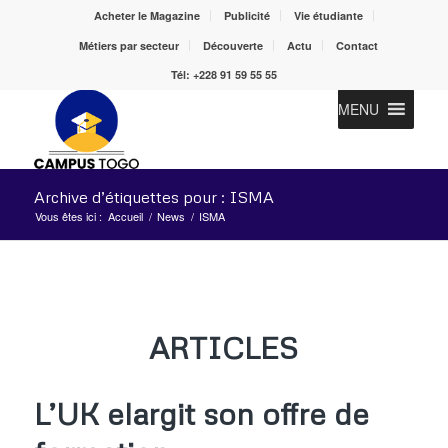
Acheter le Magazine
Publicité
Vie étudiante
Métiers par secteur
Découverte
Actu
Contact
Tél: +228 91 59 55 55
MENU
Archive d’étiquettes pour : ISMA
Vous êtes ici :
Accueil
/
News
/
ISMA
ARTICLES
L’UK elargit son offre de