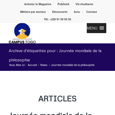
Acheter le Magazine
Publicité
Vie étudiante
Métiers par secteur
Découverte
Actu
Contact
Tél: +228 91 59 55 55
MENU
Archive d’étiquettes pour : Journée mondiale de la
philosophie
Vous êtes ici :
Accueil
/
News
/
Journée mondiale de la philosophie
ARTICLES