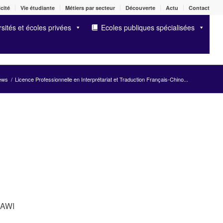
cité
Vie étudiante
Métiers par secteur
Découverte
Actu
Contact
sités et écoles privées
Ecoles publiques spécialisées
ews
/
Licence Professionnelle en Interprétariat et Traduction Français-Chino...
 AWI