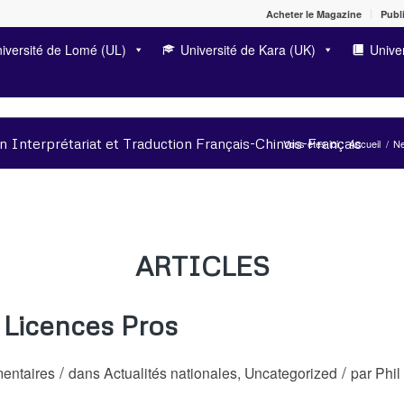
Acheter le Magazine
Publi
iversité de Lomé (UL)
Université de Kara (UK)
Univer
n Interprétariat et Traduction Français-Chinois-Français
Vous êtes ici :
Accueil
/
N
ARTICLES
4 Licences Pros
/
/
entaires
dans
Actualités nationales
,
Uncategorized
par
Phil