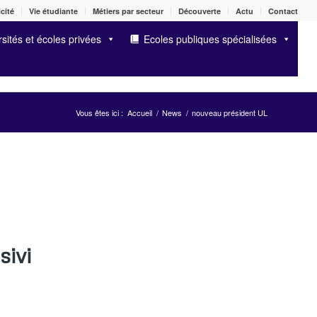
cité
Vie étudiante
Métiers par secteur
Découverte
Actu
Contact
sités et écoles privées
Ecoles publiques spécialisées
Vous êtes ici :
Accueil
/
News
/
nouveau président UL
sivi