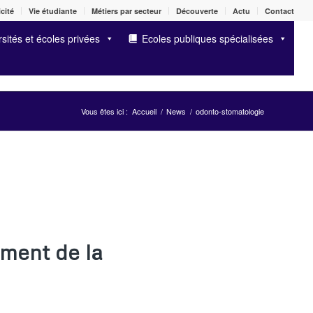
cité
Vie étudiante
Métiers par secteur
Découverte
Actu
Contact
sités et écoles privées
Ecoles publiques spécialisées
Vous êtes ici :
Accueil
/
News
/
odonto-stomatologie
ment de la