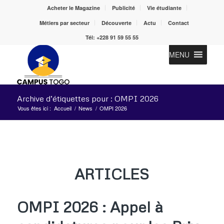
Acheter le Magazine
Publicité
Vie étudiante
Métiers par secteur
Découverte
Actu
Contact
Tél: +228 91 59 55 55
MENU
Archive d’étiquettes pour : OMPI 2026
Vous êtes ici :
Accueil
/
News
/
OMPI 2026
ARTICLES
OMPI 2026 : Appel à