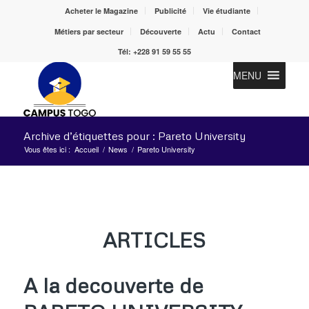
Acheter le Magazine
Publicité
Vie étudiante
Métiers par secteur
Découverte
Actu
Contact
Tél: +228 91 59 55 55
MENU
Archive d’étiquettes pour : Pareto University
Vous êtes ici :
Accueil
/
News
/
Pareto University
ARTICLES
A la decouverte de