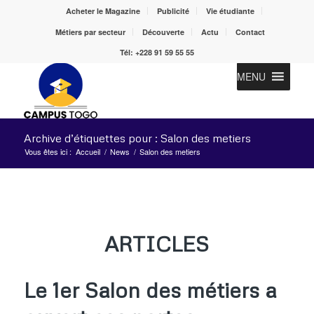
Acheter le Magazine
Publicité
Vie étudiante
Métiers par secteur
Découverte
Actu
Contact
Tél: +228 91 59 55 55
MENU
Archive d’étiquettes pour : Salon des metiers
Vous êtes ici :
Accueil
/
News
/
Salon des metiers
ARTICLES
Le 1er Salon des métiers a