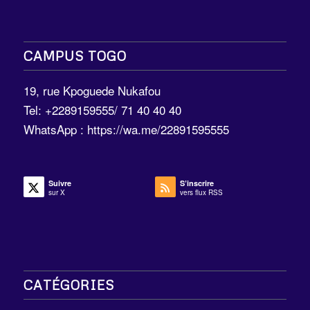
CAMPUS TOGO
19, rue Kpoguede Nukafou
Tel: +2289159555/ 71 40 40 40
WhatsApp :
https://wa.me/22891595555
Suivre
S’inscrire
sur X
vers flux RSS
CATÉGORIES