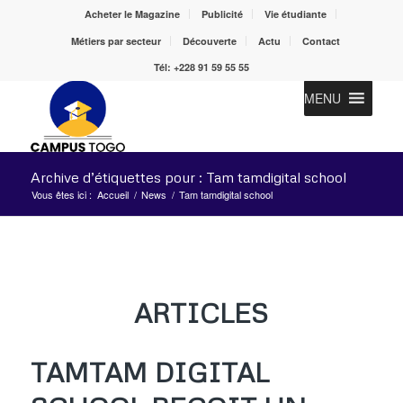
Acheter le Magazine
Publicité
Vie étudiante
Métiers par secteur
Découverte
Actu
Contact
Tél: +228 91 59 55 55
MENU
Archive d’étiquettes pour : Tam tamdigital school
Vous êtes ici :
Accueil
/
News
/
Tam tamdigital school
ARTICLES
TAMTAM DIGITAL