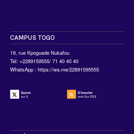
CAMPUS TOGO
19, rue Kpoguede Nukafou
Tel: +2289159555/ 71 40 40 40
WhatsApp :
https://wa.me/22891595555
Suivre
S’inscrire
sur X
vers flux RSS