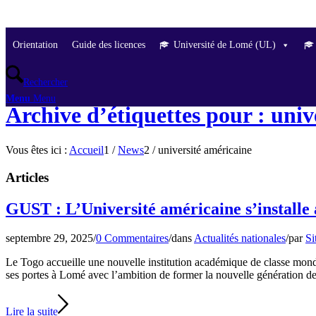
Orientation
Guide des licences
Université de Lomé (UL)
Rechercher
Menu
Menu
Archive d’étiquettes pour : univ
Vous êtes ici :
Accueil
1
/
News
2
/
université américaine
Articles
GUST : L’Université américaine s’installe
septembre 29, 2025
/
0 Commentaires
/
dans
Actualités nationales
/
par
Si
Le Togo accueille une nouvelle institution académique de classe m
ses portes à Lomé avec l’ambition de former la nouvelle génération d
Lire la suite