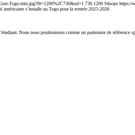
-Gust-Togo-min.jpg?fit=1200%2C736&ssl=1
736
1200
Sitsope
https:/
 américaine s’installe au Togo pour la rentrée 2025-2026
étudiant. Nous nous positionnons comme un partenaire de référence spécia