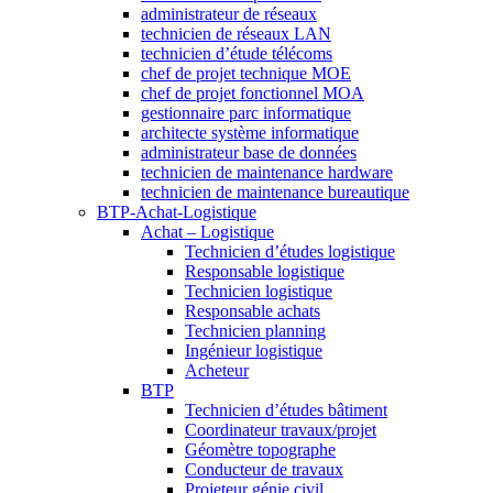
administrateur de réseaux
technicien de réseaux LAN
technicien d’étude télécoms
chef de projet technique MOE
chef de projet fonctionnel MOA
gestionnaire parc informatique
architecte système informatique
administrateur base de données
technicien de maintenance hardware
technicien de maintenance bureautique
BTP-Achat-Logistique
Achat – Logistique
Technicien d’études logistique
Responsable logistique
Technicien logistique
Responsable achats
Technicien planning
Ingénieur logistique
Acheteur
BTP
Technicien d’études bâtiment
Coordinateur travaux/projet
Géomètre topographe
Conducteur de travaux
Projeteur génie civil