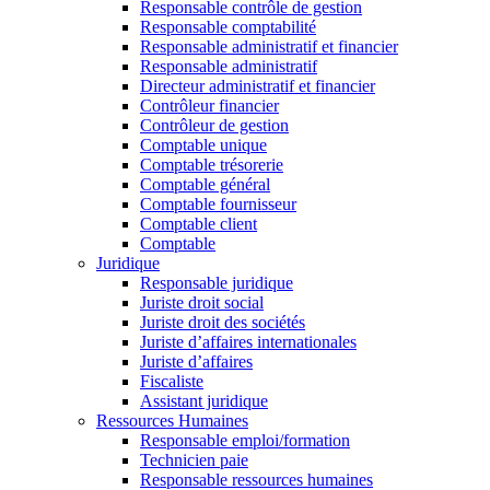
Responsable contrôle de gestion
Responsable comptabilité
Responsable administratif et financier
Responsable administratif
Directeur administratif et financier
Contrôleur financier
Contrôleur de gestion
Comptable unique
Comptable trésorerie
Comptable général
Comptable fournisseur
Comptable client
Comptable
Juridique
Responsable juridique
Juriste droit social
Juriste droit des sociétés
Juriste d’affaires internationales
Juriste d’affaires
Fiscaliste
Assistant juridique
Ressources Humaines
Responsable emploi/formation
Technicien paie
Responsable ressources humaines