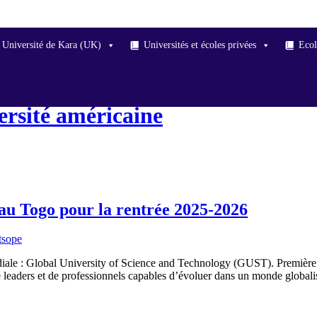
Université de Kara (UK)
Universités et écoles privées
Ecol
ersité américaine
 au Togo pour la rentrée 2025-2026
tsope
ondiale : Global University of Science and Technology (GUST). Premi
e leaders et de professionnels capables d’évoluer dans un monde global