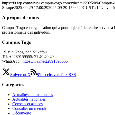
https://i0.wp.com/www.campus-togo.com/ytheethi/2025/09/Campus
Sitsope
2025-09-29 17:00:29
2025-09-29 17:00:29
GUST : L’Université
A propos de nous
Campus Togo est organisation qui a pour objectif de rendre service à l’
professionnelle des individus.
Campus Togo
19, rue Kpoguede Nukafou
Tel: +2289159555/ 71 40 40 40
WhatsApp :
https://wa.me/22891595555
Suivre
sur X
S’inscrire
vers flux RSS
Catégories
Actualités internationales
Actualités nationales
Conseils et astuces
Consulter un mémoire
Découverte