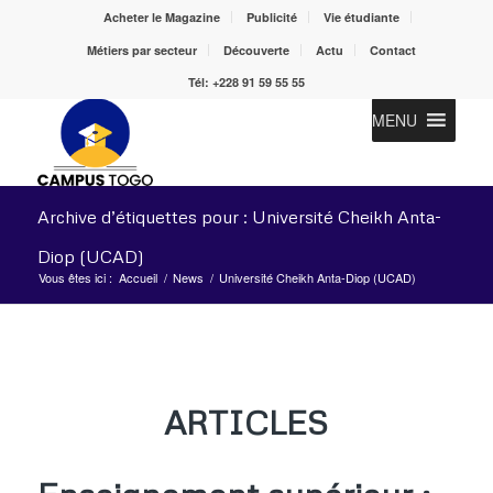
Acheter le Magazine
Publicité
Vie étudiante
Métiers par secteur
Découverte
Actu
Contact
Tél: +228 91 59 55 55
MENU
Archive d’étiquettes pour : Université Cheikh Anta-
Diop (UCAD)
Vous êtes ici :
Accueil
/
News
/
Université Cheikh Anta-Diop (UCAD)
ARTICLES