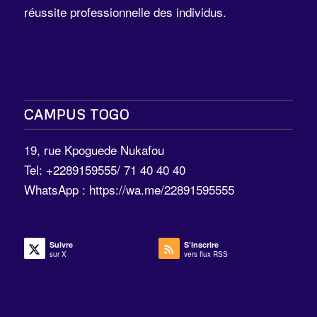
réussite professionnelle des individus.
CAMPUS TOGO
19, rue Kpoguede Nukafou
Tel: +2289159555/ 71 40 40 40
WhatsApp :
https://wa.me/22891595555
Suivre
S’inscrire
sur X
vers flux RSS